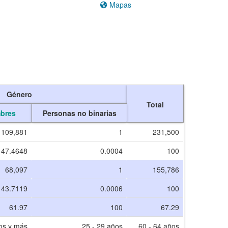
Mapas
Género
Total
bres
Personas no binarias
109,881
1
231,500
47.4648
0.0004
100
68,097
1
155,786
43.7119
0.0006
100
61.97
100
67.29
os y más
25 - 29 años
60 - 64 años