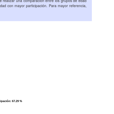
ble realizar una comparación entre los grupos de edad
edad con mayor participación. Para mayor referencia,
cipación
cipación
: 67.29 %
: 67.29 %