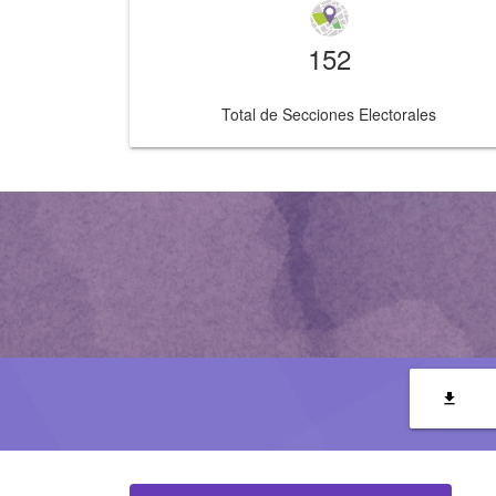
152
Total de Secciones Electorales
file_download