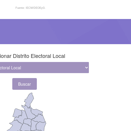
Fuente: IECM/DEOEyG.
nal
onar Distrito Electoral Local
Buscar