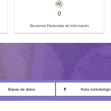
0
Secciones Electorales sin información
Bases de datos
Nota metodológi
file_download