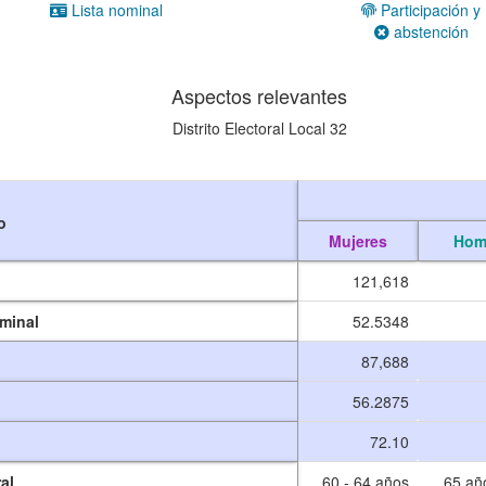
Lista nominal
Participación y
abstención
Aspectos relevantes
Distrito Electoral Local 32
o
Mujeres
Hom
121,618
ominal
52.5348
87,688
56.2875
72.10
al
60 - 64 años
65 añ