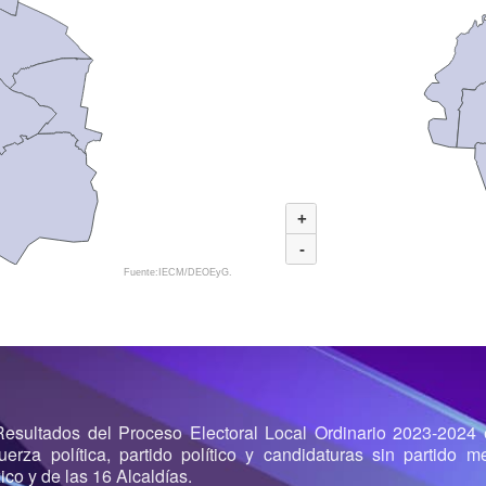
+
-
Fuente:IECM/DEOEyG.
 Resultados del Proceso Electoral Local Ordinario 2023-2024 
erza política, partido político y candidaturas sin partido 
co y de las 16 Alcaldías.