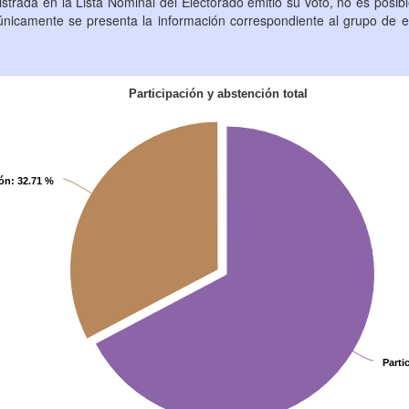
strada en la Lista Nominal del Electorado emitió su voto, no es posi
 únicamente se presenta la información correspondiente al grupo de 
Participación y abstención total
ón
ón
: 32.71 %
: 32.71 %
Parti
Parti