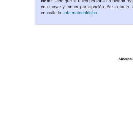
Nota:
Dado que la única persona no binaria regi
con mayor y menor participación. Por lo tanto,
consulte la
nota metodológica
.
Abstenci
Abstenci